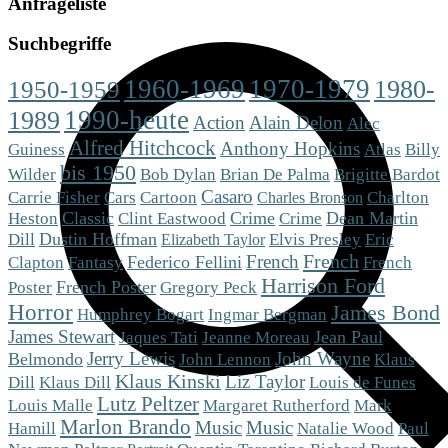
Anfrageliste
Suchbegriffe
1960-1969
1970-1979
1980-
1950-1959
1990-heute
1989
Action
Alain Delon
Alec
Alfred Hitchcock
Anthony Hopkins
Guiness
Atlas
Billy
bis 1950
Brigitte Bardot
Wilder
Bob Dylan
Brian De Palma
Casaro
Cars
Charlton
Carrie Fisher
Cartoon
Charles Bronson
Heston
Classic
Crime
Dean Martin
Clint Eastwood
Crime
Dill
Dustin Hoffman
Eric
Elvis Presley
Elizabeth Taylor
French
French
Clapton
Fantasy
Federico Fellini
French
Harrison Ford
Poster
French Poster
Gregory Peck
Horror
James Bond
Humphrey Bogart
Ingmar Bergman
James Stewart
Jean Paul
Jaques Tati
Jeanne Moreau
Jerry Lewis
John Wayne
Belmondo
Klaus
John Lennon
Klaus Kinski
Liz Taylor
Dill
Klaus Dill
Louis de Funes
Lutz Peltzer
Mark
Louis Malle
Margaret Rutherford
Marlon Brando
Music
Music
Hamill
Natalie Wood
Paul