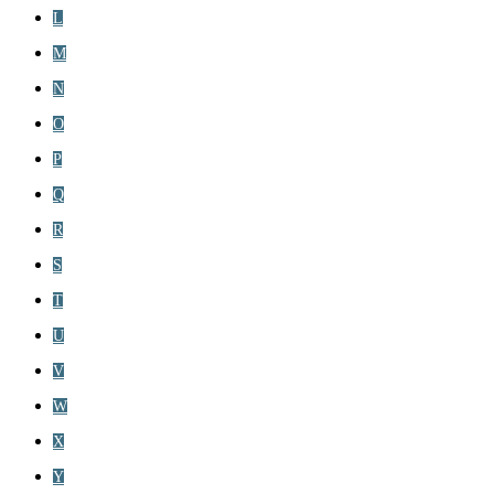
L
M
N
O
P
Q
R
S
T
U
V
W
X
Y