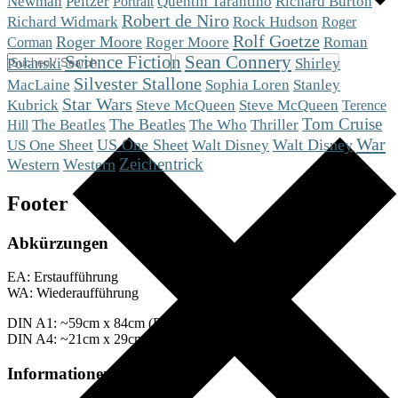
Peltzer
Newman
Quentin Tarantino
Richard Burton
Portrait
Robert de Niro
Richard Widmark
Rock Hudson
Roger
Rolf Goetze
Roger Moore
Roger Moore
Roman
Corman
Science Fiction
Sean Connery
Polanski
Shirley
Silvester Stallone
MacLaine
Sophia Loren
Stanley
Star Wars
Steve McQueen
Kubrick
Steve McQueen
Terence
Tom Cruise
The Beatles
The Who
The Beatles
Thriller
Hill
War
US One Sheet
US One Sheet
Walt Disney
Walt Disney
Zeichentrick
Western
Western
Footer
Abkürzungen
EA: Erstaufführung
WA: Wiederaufführung
DIN A1: ~59cm x 84cm (Plakate)
DIN A4: ~21cm x 29cm (Fotos)
Informationen