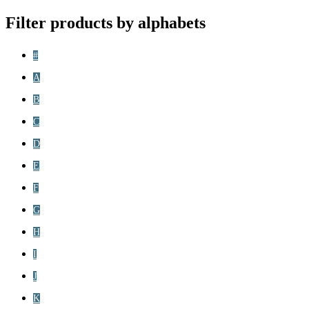
Filter products by alphabets
#
A
B
C
D
E
F
G
H
I
J
K