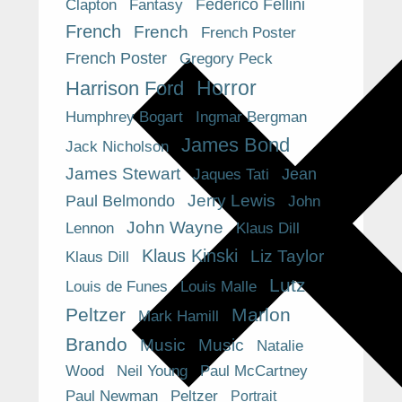
Federico Fellini
Clapton
Fantasy
French
French
French Poster
French Poster
Gregory Peck
Horror
Harrison Ford
Humphrey Bogart
Ingmar Bergman
James Bond
Jack Nicholson
James Stewart
Jean
Jaques Tati
Paul Belmondo
Jerry Lewis
John
John Wayne
Klaus Dill
Lennon
Klaus Kinski
Liz Taylor
Klaus Dill
Lutz
Louis de Funes
Louis Malle
Peltzer
Marlon
Mark Hamill
Brando
Music
Music
Natalie
Wood
Neil Young
Paul McCartney
Peltzer
Paul Newman
Portrait