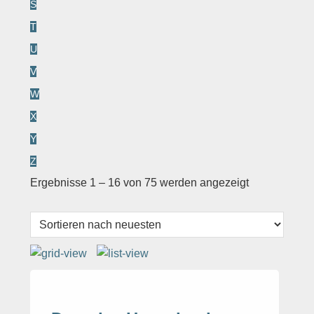
S
T
U
V
W
X
Y
Z
Ergebnisse 1 – 16 von 75 werden angezeigt