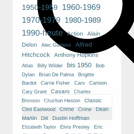
1960-1969
1950-1959
1970-1979
1980-1989
1990-heute
Action
Alain
Alfred
Delon
Alec Guiness
Hitchcock
Anthony Hopkins
bis 1950
Atlas
Billy Wilder
Bob
Brigitte
Dylan
Brian De Palma
Bardot
Cars
Carrie Fisher
Cartoon
Casaro
Cary Grant
Charles
Classic
Charlton Heston
Bronson
Crime
Dean
Clint Eastwood
Crime
Dustin Hoffman
Martin
Dill
Eric
Elvis Presley
Elizabeth Taylor