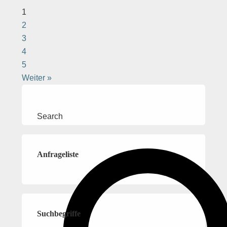
1
2
3
4
5
Weiter »
Haupt-
Sidebar
Search
Anfrageliste
Suchbegriffe