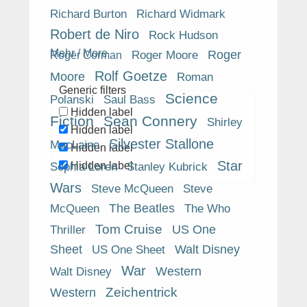
Richard Burton
Richard Widmark
Robert de Niro
Rock Hudson
Mehr / More
Roger Moore
Roger
Roger Corman
Rolf Goetze
Moore
Roman
Generic filters
Science
Polanski
Saul Bass
Hidden label
Fiction
Sean Connery
Shirley
Hidden label
Silvester Stallone
MacLaine
Hidden label
Star
Hidden label
Sophia Loren
Stanley Kubrick
Wars
Steve McQueen
Steve
The Beatles
The Who
McQueen
Tom Cruise
US One
Thriller
Sheet
US One Sheet
Walt Disney
War
Western
Walt Disney
Western
Zeichentrick