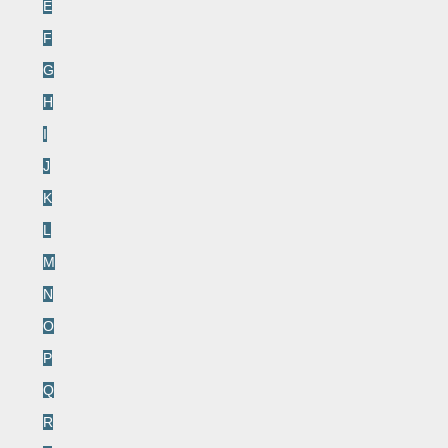
E
F
G
H
I
J
K
L
M
N
O
P
Q
R