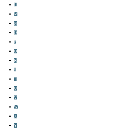
L
M
N
O
P
Q
R
S
T
U
V
W
X
Y