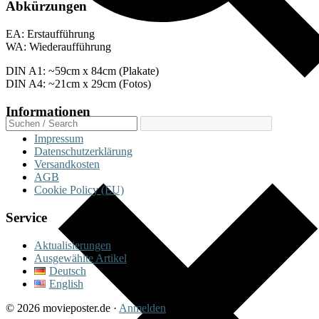
Abkürzungen
EA: Erstaufführung
WA: Wiederaufführung
DIN A1: ~59cm x 84cm (Plakate)
DIN A4: ~21cm x 29cm (Fotos)
Informationen
Impressum
Datenschutzerklärung
Versandkosten
AGB
Cookie Policy (EU)
Service
Aktualisierungen
Ausgewählte Artikel
Deutsch
English
© 2026 movieposter.de ·
Anmelden