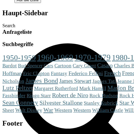
Haupt-Sidebar
Search
Anfrageliste
Suchbegriffe
1960-1969
1970-1979
1980-
1950-1959
Casaro
Bardot
Cars
Cartoon
Cary Grant
Charles 
Bud Spencer
French
Fren
Hoffman
Eric Clapton
Fantasy
Federico Fellini
James Bond
James Stewart
Nicholson
Jaques Tati
Jeanne
Lutz Peltzer
Marlon B
Mark Hamill
Margaret Rutherford
Robert de Niro
Fassbinder
Ringo Starr
Rock Hudson
Rock 
Sean Connery
Silvester Stallone
Star 
Stanley Kubrick
War
Sheet
Walt Disney
Western
Western
William Castle
Will
Footer