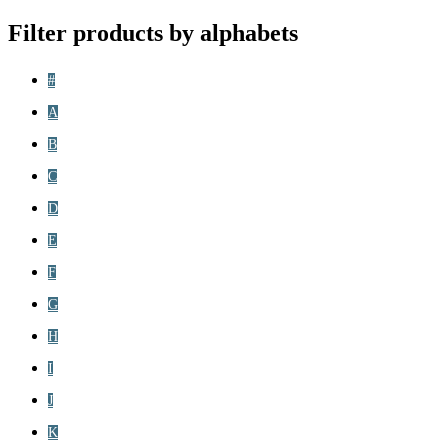
Filter products by alphabets
#
A
B
C
D
E
F
G
H
I
J
K