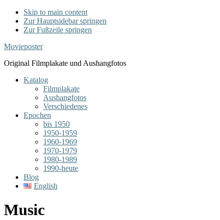
Skip to main content
Zur Hauptsidebar springen
Zur Fußzeile springen
Movieposter
Original Filmplakate und Aushangfotos
Katalog
Filmplakate
Aushangfotos
Verschiedenes
Epochen
bis 1950
1950-1959
1960-1969
1970-1979
1980-1989
1990-heute
Blog
English
Music