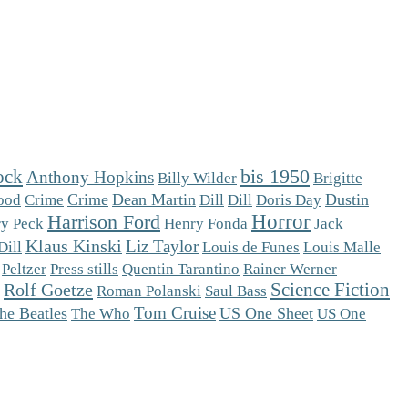
ock
bis 1950
Anthony Hopkins
Brigitte
Billy Wilder
Crime
Dean Martin
Dill
Dustin
ood
Crime
Dill
Doris Day
Horror
Harrison Ford
y Peck
Henry Fonda
Jack
Klaus Kinski
Liz Taylor
Dill
Louis de Funes
Louis Malle
Peltzer
Press stills
Quentin Tarantino
Rainer Werner
Science Fiction
Rolf Goetze
Roman Polanski
Saul Bass
Tom Cruise
he Beatles
The Who
US One Sheet
US One