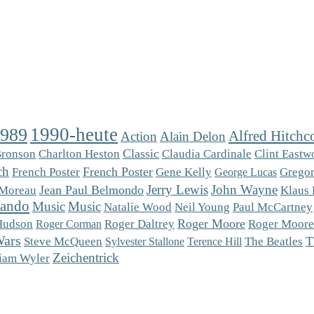
1990-heute
1989
Alfred Hitchc
Action
Alain Delon
Charlton Heston
Classic
Bronson
Claudia Cardinale
Clint Eastw
ch
French Poster
French Poster
Gregor
Gene Kelly
George Lucas
Jerry Lewis
John Wayne
Jean Paul Belmondo
Klaus 
 Moreau
rando
Music
Music
Natalie Wood
Neil Young
Paul McCartney
Roger Moore
Roger Moore
Hudson
Roger Daltrey
Roger Corman
Wars
Steve McQueen
T
The Beatles
Sylvester Stallone
Terence Hill
Zeichentrick
iam Wyler