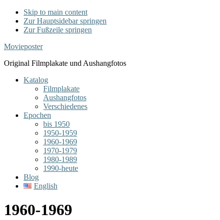
Skip to main content
Zur Hauptsidebar springen
Zur Fußzeile springen
Movieposter
Original Filmplakate und Aushangfotos
Katalog
Filmplakate
Aushangfotos
Verschiedenes
Epochen
bis 1950
1950-1959
1960-1969
1970-1979
1980-1989
1990-heute
Blog
English
1960-1969