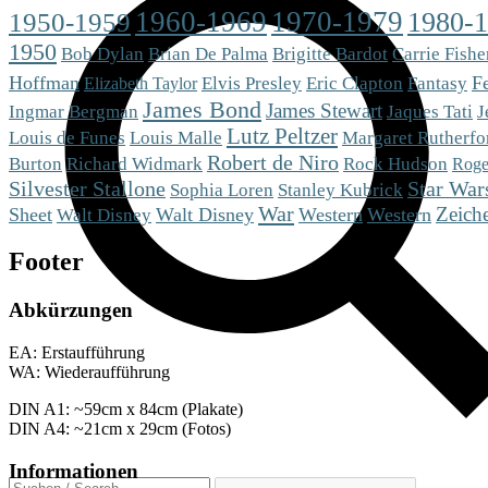
1960-1969
1970-1979
1980-
1950-1959
1950
Brigitte Bardot
Bob Dylan
Brian De Palma
Carrie Fishe
Hoffman
Eric Clapton
Fantasy
Fe
Elvis Presley
Elizabeth Taylor
James Bond
James Stewart
Ingmar Bergman
Jaques Tati
J
Lutz Peltzer
Louis de Funes
Louis Malle
Margaret Rutherfo
Robert de Niro
Burton
Richard Widmark
Rock Hudson
Roge
Silvester Stallone
Star War
Sophia Loren
Stanley Kubrick
War
Zeiche
Sheet
Walt Disney
Western
Western
Walt Disney
Footer
Abkürzungen
EA: Erstaufführung
WA: Wiederaufführung
DIN A1: ~59cm x 84cm (Plakate)
DIN A4: ~21cm x 29cm (Fotos)
Informationen