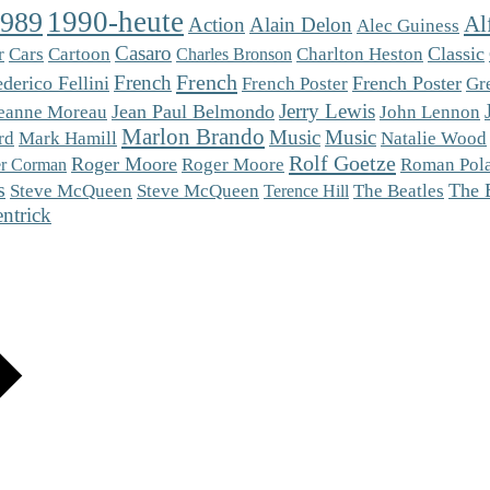
1990-heute
1989
Al
Action
Alain Delon
Alec Guiness
Casaro
Cars
Charlton Heston
Classic
r
Cartoon
Charles Bronson
French
French
derico Fellini
French Poster
French Poster
Gr
Jerry Lewis
Jean Paul Belmondo
eanne Moreau
John Lennon
Marlon Brando
Music
Music
Mark Hamill
rd
Natalie Wood
Rolf Goetze
Roger Moore
Roger Moore
Roman Pol
r Corman
s
Steve McQueen
The 
Steve McQueen
The Beatles
Terence Hill
ntrick