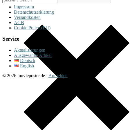
Impressum
Datenschutzerklärung
Versandkosten
AGB
Cookie Policy (EU)
Service
Aktualisierungen
Ausgewählte Artikel
Deutsch
English
© 2026 movieposter.de ·
Anmelden