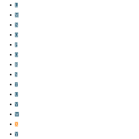
L
M
N
O
P
Q
R
S
T
U
V
W
X
Y