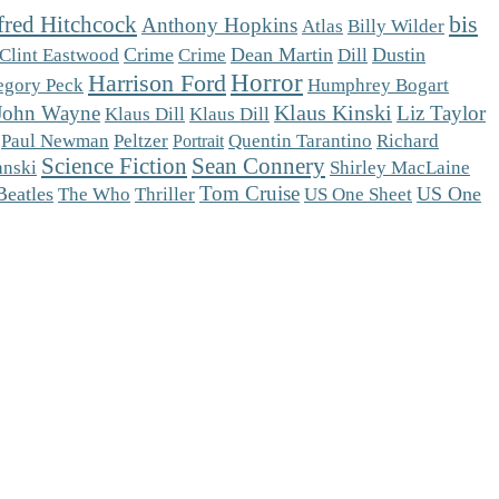
fred Hitchcock
bis
Anthony Hopkins
Atlas
Billy Wilder
Crime
Dean Martin
Dill
Dustin
Clint Eastwood
Crime
Horror
Harrison Ford
egory Peck
Humphrey Bogart
Klaus Kinski
John Wayne
Liz Taylor
Klaus Dill
Klaus Dill
Peltzer
Paul Newman
Quentin Tarantino
Richard
Portrait
Science Fiction
Sean Connery
anski
Shirley MacLaine
Tom Cruise
Beatles
The Who
US One Sheet
US One
Thriller