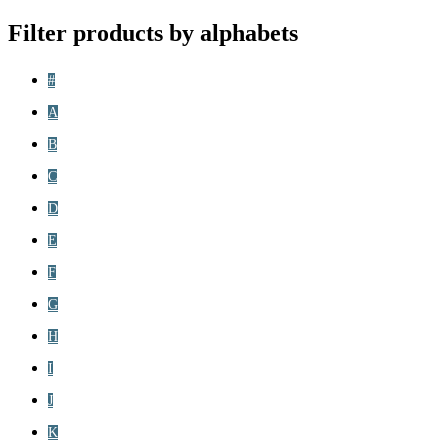
Filter products by alphabets
#
A
B
C
D
E
F
G
H
I
J
K