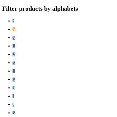
Filter products by alphabets
#
A
B
C
D
E
F
G
H
I
J
K