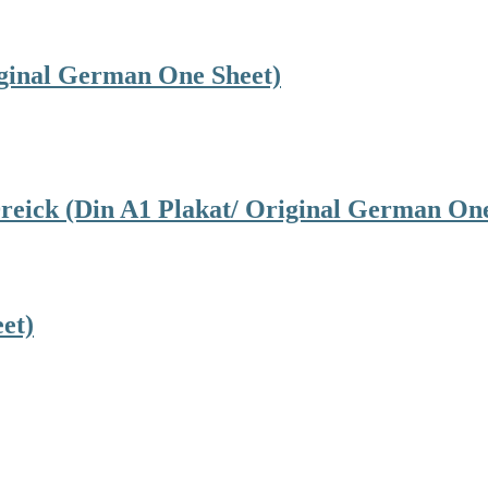
iginal German One Sheet)
reick (Din A1 Plakat/ Original German One
et)