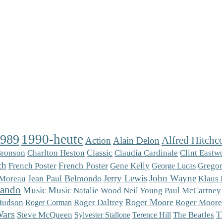
1990-heute
1989
Alfred Hitchc
Action
Alain Delon
Charlton Heston
Classic
Bronson
Claudia Cardinale
Clint Eastw
ch
French Poster
French Poster
Gregor
Gene Kelly
George Lucas
Jerry Lewis
John Wayne
Jean Paul Belmondo
Klaus 
 Moreau
rando
Music
Music
Natalie Wood
Neil Young
Paul McCartney
Roger Moore
Roger Moore
Hudson
Roger Daltrey
Roger Corman
Wars
Steve McQueen
T
The Beatles
Sylvester Stallone
Terence Hill