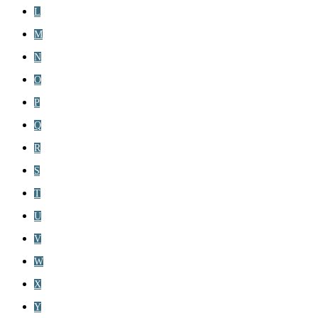
L
M
N
O
P
Q
R
S
T
U
V
W
X
Y