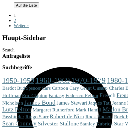
Auf die Liste
1
2
Weiter »
Haupt-Sidebar
Search
Anfrageliste
Suchbegriffe
1960-1969
1970-1979
1980-
1950-1959
Casaro
Bardot
Cars
Cartoon
Cary Grant
Charles 
Bud Spencer
French
Fren
Hoffman
Eric Clapton
Fantasy
Federico Fellini
James Bond
James Stewart
Nicholson
Jaques Tati
Jeanne
Lutz Peltzer
Marlon B
Mark Hamill
Margaret Rutherford
Robert de Niro
Fassbinder
Ringo Starr
Rock Hudson
Rock 
Sean Connery
Silvester Stallone
Star 
Stanley Kubrick