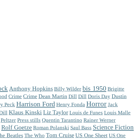
ock
bis 1950
Anthony Hopkins
Brigitte
Billy Wilder
Crime
Dean Martin
Dill
Dustin
ood
Crime
Dill
Doris Day
Horror
Harrison Ford
y Peck
Henry Fonda
Jack
Klaus Kinski
Liz Taylor
Dill
Louis de Funes
Louis Malle
Peltzer
Press stills
Quentin Tarantino
Rainer Werner
Science Fiction
Rolf Goetze
Roman Polanski
Saul Bass
Tom Cruise
he Beatles
The Who
US One Sheet
US One