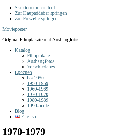
Skip to main content
Zur Hauptsidebar springen
Zur Fußzeile springen
Movieposter
Original Filmplakate und Aushangfotos
Katalog
Filmplakate
Aushangfotos
Verschiedenes
Epochen
bis 1950
1950-1959
1960-1969
1970-1979
1980-1989
1990-heute
Blog
English
1970-1979