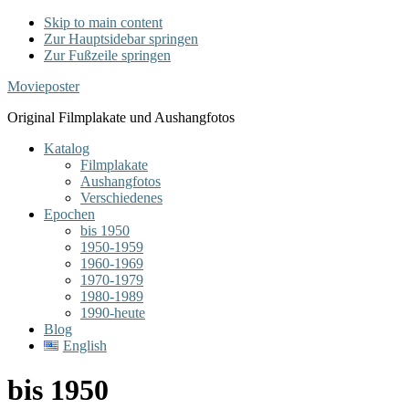
Skip to main content
Zur Hauptsidebar springen
Zur Fußzeile springen
Movieposter
Original Filmplakate und Aushangfotos
Katalog
Filmplakate
Aushangfotos
Verschiedenes
Epochen
bis 1950
1950-1959
1960-1969
1970-1979
1980-1989
1990-heute
Blog
English
bis 1950