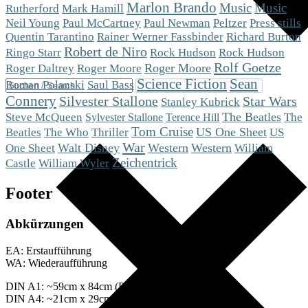
Marlon Brando
Music
Music
Mark Hamill
Rutherford
Peltzer
Neil Young
Paul McCartney
Paul Newman
Press stills
Quentin Tarantino
Rainer Werner Fassbinder
Richard Burton
Robert de Niro
Ringo Starr
Rock Hudson
Rock Hudson
Rolf Goetze
Roger Moore
Roger Moore
Roger Daltrey
Science Fiction
Sean
Roman Polanski
Saul Bass
Connery
Silvester Stallone
Star Wars
Stanley Kubrick
Steve McQueen
The Beatles
The
Sylvester Stallone
Terence Hill
Tom Cruise
The Who
US One Sheet
US
Beatles
Thriller
War
One Sheet
Walt Disney
Western
Western
William
Zeichentrick
Castle
William Wyler
Footer
Abkürzungen
EA: Erstaufführung
WA: Wiederaufführung
DIN A1: ~59cm x 84cm (Plakate)
DIN A4: ~21cm x 29cm (Fotos)