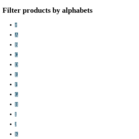
Filter products by alphabets
#
A
B
C
D
E
F
G
H
I
J
K