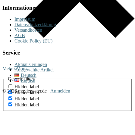
Informationen
Impressum
Datenschutzerklärung
Versandkosten
AGB
Cookie Policy (EU)
Service
Aktualisierungen
Mehr / More
Ausgewählte Artikel
Deutsch
Generic filters
English
Hidden label
© 2026 movieposter.de ·
Anmelden
Hidden label
Hidden label
Hidden label