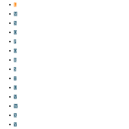
L
M
N
O
P
Q
R
S
T
U
V
W
X
Y