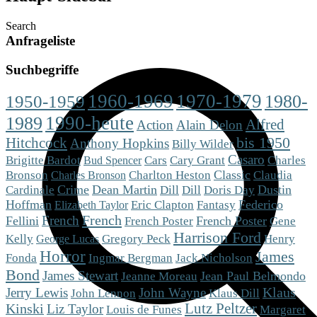
Search
Anfrageliste
Suchbegriffe
1960-1969
1970-1979
1980-
1950-1959
1990-heute
1989
Alfred
Action
Alain Delon
Hitchcock
bis 1950
Anthony Hopkins
Billy Wilder
Casaro
Brigitte Bardot
Cars
Cary Grant
Charles
Bud Spencer
Charlton Heston
Classic
Bronson
Claudia
Charles Bronson
Crime
Dean Martin
Dill
Dustin
Cardinale
Dill
Doris Day
Hoffman
Eric Clapton
Fantasy
Federico
Elizabeth Taylor
French
French
Fellini
French Poster
French Poster
Gene
Harrison Ford
Gregory Peck
Kelly
Henry
George Lucas
Horror
James
Fonda
Ingmar Bergman
Jack Nicholson
Bond
James Stewart
Jean Paul Belmondo
Jeanne Moreau
Klaus
Jerry Lewis
John Wayne
Klaus Dill
John Lennon
Kinski
Lutz Peltzer
Liz Taylor
Louis de Funes
Margaret