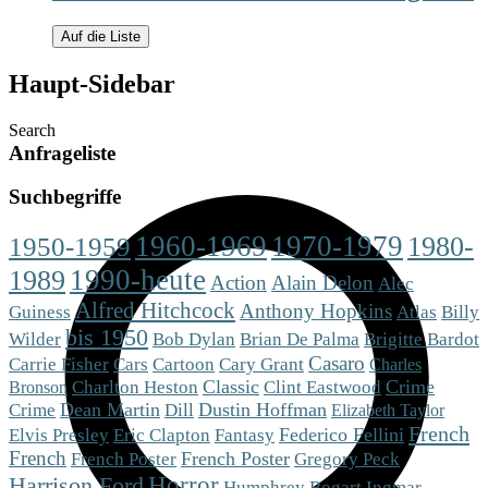
Auf die Liste
Haupt-Sidebar
Search
Anfrageliste
Suchbegriffe
1960-1969
1970-1979
1980-
1950-1959
1990-heute
1989
Action
Alain Delon
Alec
Alfred Hitchcock
Anthony Hopkins
Guiness
Atlas
Billy
bis 1950
Brigitte Bardot
Wilder
Bob Dylan
Brian De Palma
Casaro
Cars
Carrie Fisher
Cartoon
Cary Grant
Charles
Charlton Heston
Classic
Crime
Clint Eastwood
Bronson
Dean Martin
Dill
Dustin Hoffman
Crime
Elizabeth Taylor
French
Eric Clapton
Fantasy
Federico Fellini
Elvis Presley
French
French Poster
French Poster
Gregory Peck
Horror
Harrison Ford
Humphrey Bogart
Ingmar