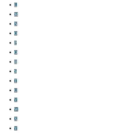
L
M
N
O
P
Q
R
S
T
U
V
W
X
Y