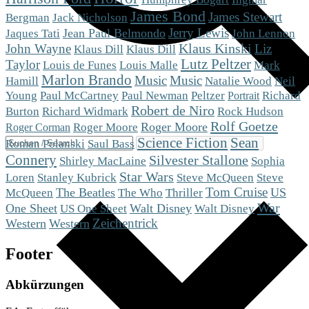
James Bond
James Stewart
Bergman
Jack Nicholson
Jerry Lewis
Jean Paul Belmondo
Jaques Tati
John Lennon
Klaus Kinski
John Wayne
Liz
Klaus Dill
Klaus Dill
Lutz Peltzer
Taylor
Mark
Louis de Funes
Louis Malle
Marlon Brando
Music
Music
Hamill
Natalie Wood
Neil
Peltzer
Young
Paul McCartney
Paul Newman
Richard
Portrait
Robert de Niro
Burton
Richard Widmark
Rock Hudson
Rolf Goetze
Roger Moore
Roger Moore
Roger Corman
Science Fiction
Sean
Roman Polanski
Saul Bass
Connery
Silvester Stallone
Shirley MacLaine
Sophia
Star Wars
Steve McQueen
Loren
Stanley Kubrick
Steve
Tom Cruise
The Beatles
The Who
US
McQueen
Thriller
War
One Sheet
US One Sheet
Walt Disney
Walt Disney
Zeichentrick
Western
Western
Footer
Abkürzungen