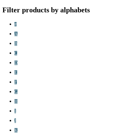
Filter products by alphabets
#
A
B
C
D
E
F
G
H
I
J
K