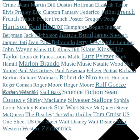
Dean Martin
Dill
Dustin Hoffman
Crime
Elizabeth Taylor
French
Eric Clapton
Fantasy
Federico Fellini
Elvis Presley
French
French Poster
French Poster
Gregory Peck
Horror
Harrison Ford
Humphrey Bogart
Ingmar
James Bond
James Stewart
Bergman
Jack Nicholson
Jerry Lewis
Jean Paul Belmondo
Jaques Tati
John Lennon
Klaus Kinski
John Wayne
Liz
Klaus Dill
Klaus Dill
Lutz Peltzer
Taylor
Mark
Louis de Funes
Louis Malle
Marlon Brando
Music
Music
Hamill
Natalie Wood
Neil
Peltzer
Young
Paul McCartney
Paul Newman
Richard
Portrait
Robert de Niro
Burton
Richard Widmark
Rock Hudson
Rolf Goetze
Roger Moore
Roger Moore
Roger Corman
Science Fiction
Sean
Roman Polanski
Saul Bass
Connery
Silvester Stallone
Shirley MacLaine
Sophia
Star Wars
Steve McQueen
Loren
Stanley Kubrick
Steve
Tom Cruise
The Beatles
The Who
US
McQueen
Thriller
War
One Sheet
US One Sheet
Walt Disney
Walt Disney
Zeichentrick
Western
Western