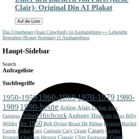
Clair)- Original Din A1 Plakat
Auf die Liste
Das Ungeheuer (Joan Crawford) 14 Aushangfotos »
« Lebendig
Begraben (Roger Norman) 11 Aushangfotos
Haupt-Sidebar
Search
Anfrageliste
Suchbegriffe
1960-1969
1970-1979
1980-
1950-1959
1990-heute
1989
Action
Alain Delon
Alec
Alfred Hitchcock
Anthony Hopkins
Guiness
Atlas
Billy
bis 1950
Brigitte Bardot
Wilder
Bob Dylan
Brian De Palma
Casaro
Cars
Carrie Fisher
Cartoon
Cary Grant
Charles
Charlton Heston
Classic
Crime
Clint Eastwood
Bronson