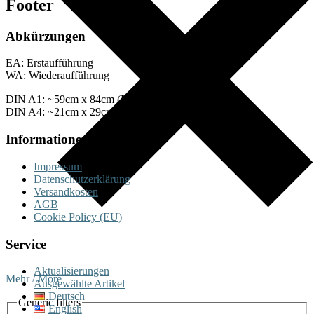
Footer
Abkürzungen
EA: Erstaufführung
WA: Wiederaufführung
DIN A1: ~59cm x 84cm (Plakate)
DIN A4: ~21cm x 29cm (Fotos)
Informationen
Impressum
Datenschutzerklärung
Versandkosten
AGB
Cookie Policy (EU)
Service
Aktualisierungen
Mehr / More
Ausgewählte Artikel
Deutsch
Generic filters
English