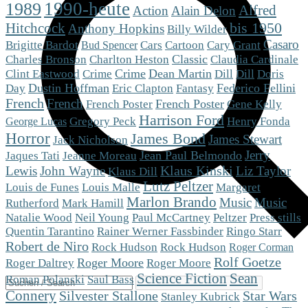
1990-heute
1989
Alfred
Action
Alain Delon
Hitchcock
bis 1950
Anthony Hopkins
Billy Wilder
Casaro
Brigitte Bardot
Cars
Cartoon
Cary Grant
Bud Spencer
Charlton Heston
Classic
Charles Bronson
Claudia Cardinale
Crime
Dean Martin
Dill
Clint Eastwood
Crime
Dill
Doris
Dustin Hoffman
Eric Clapton
Fantasy
Federico Fellini
Day
French
French
French Poster
French Poster
Gene Kelly
Harrison Ford
Gregory Peck
Henry Fonda
George Lucas
Horror
James Bond
James Stewart
Jack Nicholson
Jerry
Jean Paul Belmondo
Jaques Tati
Jeanne Moreau
Klaus Kinski
Lewis
John Wayne
Liz Taylor
Klaus Dill
Lutz Peltzer
Louis de Funes
Louis Malle
Margaret
Marlon Brando
Music
Music
Mark Hamill
Rutherford
Peltzer
Natalie Wood
Neil Young
Paul McCartney
Press stills
Quentin Tarantino
Rainer Werner Fassbinder
Ringo Starr
Robert de Niro
Rock Hudson
Rock Hudson
Roger Corman
Rolf Goetze
Roger Moore
Roger Moore
Roger Daltrey
Science Fiction
Sean
Roman Polanski
Saul Bass
Connery
Silvester Stallone
Star Wars
Stanley Kubrick