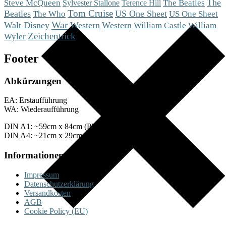
Steve McQueen
The
The Beatles
Sylvester Stallone
Terence Hill
Tom Cruise
Beatles
The Who
US One Sheet
US One Sheet
War
Walt Disney
Western
Western
William Castle
William
Zeichentrick
Wyler
Footer
Abkürzungen
EA: Erstaufführung
WA: Wiederaufführung
DIN A1: ~59cm x 84cm (Plakate)
DIN A4: ~21cm x 29cm (Fotos)
Informationen
Impressum
Datenschutzerklärung
Versandkosten
AGB
Cookie Policy (EU)