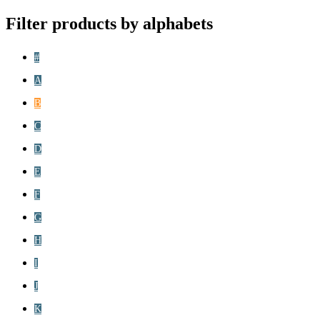
Filter products by alphabets
#
A
B
C
D
E
F
G
H
I
J
K