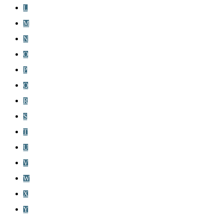
L
M
N
O
P
Q
R
S
T
U
V
W
X
Y