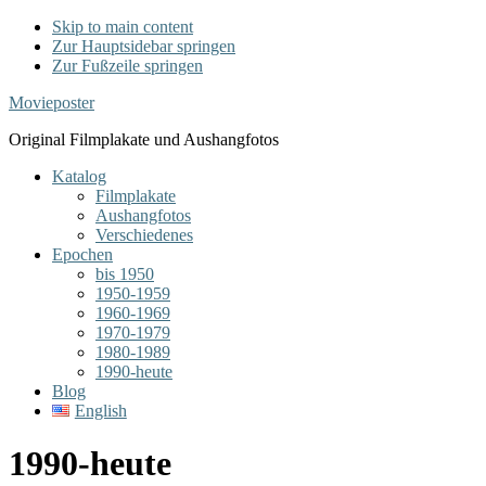
Skip to main content
Zur Hauptsidebar springen
Zur Fußzeile springen
Movieposter
Original Filmplakate und Aushangfotos
Katalog
Filmplakate
Aushangfotos
Verschiedenes
Epochen
bis 1950
1950-1959
1960-1969
1970-1979
1980-1989
1990-heute
Blog
English
1990-heute