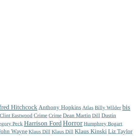
fred Hitchcock
bis
Anthony Hopkins
Atlas
Billy Wilder
Crime
Dean Martin
Dill
Dustin
Clint Eastwood
Crime
Horror
Harrison Ford
egory Peck
Humphrey Bogart
Klaus Kinski
John Wayne
Liz Taylor
Klaus Dill
Klaus Dill