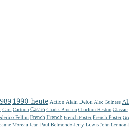
1990-heute
1989
Al
Action
Alain Delon
Alec Guiness
Casaro
Cars
Charlton Heston
Classic
r
Cartoon
Charles Bronson
French
French
derico Fellini
French Poster
French Poster
Gr
Jerry Lewis
Jean Paul Belmondo
eanne Moreau
John Lennon