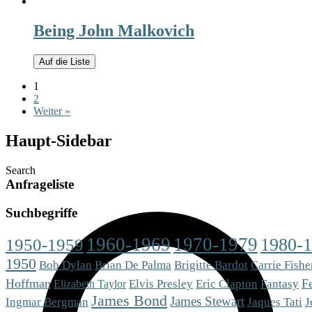
Being John Malkovich
Auf die Liste
1
2
Weiter »
Haupt-Sidebar
Search
Anfrageliste
Suchbegriffe
1960-1969
1970-1979
1980-
1950-1959
1950
Brigitte Bardot
Bob Dylan
Brian De Palma
Carrie Fishe
Hoffman
Eric Clapton
Fantasy
Fe
Elvis Presley
Elizabeth Taylor
James Bond
James Stewart
Ingmar Bergman
Jaques Tati
J