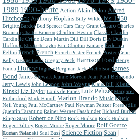
1980-
1950-1959
1990-heute
1989
Alfred
Action
Alain Delon
Hitchcock
bis 1950
Anthony Hopkins
Billy Wilder
Casaro
Brigitte Bardot
Cars
Cary Grant
Charles
Bud Spencer
Charlton Heston
Classic
Bronson
Claudia
Charles Bronson
Crime
Dean Martin
Dill
Dustin
Cardinale
Dill
Doris Day
Hoffman
Eric Clapton
Fantasy
Federico
Elizabeth Taylor
French
French
Fellini
French Poster
French Poster
Gene
Harrison Ford
Gregory Peck
Kelly
Henry
George Lucas
Horror
James
Fonda
Ingmar Bergman
Jack Nicholson
Bond
James Stewart
Jean Paul Belmondo
Jeanne Moreau
Klaus
Jerry Lewis
John Wayne
Klaus Dill
John Lennon
Kinski
Lutz Peltzer
Liz Taylor
Louis de Funes
Margaret
Marlon Brando
Music
Music
Mark Hamill
Rutherford
Peltzer
Neil Young
Paul McCartney
Paul Newman
Press stills
Quentin Tarantino
Rainer Werner Fassbinder
Richard Burton
Robert de Niro
Ringo Starr
Rock Hudson
Rock Hudson
Rolf Goetze
Roger Moore
Roger Moore
Roger Daltrey
Science Fiction
Sean
Roman Polanski
Saul Bass