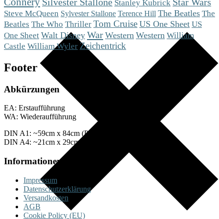
Connery
Silvester Stallone
Star Wars
Stanley Kubrick
Steve McQueen
The Beatles
The
Sylvester Stallone
Terence Hill
Tom Cruise
The Who
US One Sheet
US
Beatles
Thriller
War
One Sheet
Walt Disney
Western
Western
William
Zeichentrick
Castle
William Wyler
Footer
Abkürzungen
EA: Erstaufführung
WA: Wiederaufführung
DIN A1: ~59cm x 84cm (Plakate)
DIN A4: ~21cm x 29cm (Fotos)
Informationen
Impressum
Datenschutzerklärung
Versandkosten
AGB
Cookie Policy (EU)