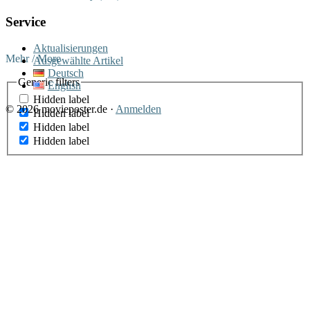
Service
Aktualisierungen
Mehr / More
Ausgewählte Artikel
Deutsch
Generic filters
English
Hidden label
© 2026 movieposter.de ·
Anmelden
Hidden label
Hidden label
Hidden label