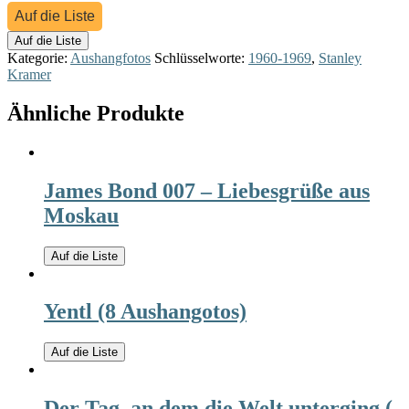
Auf die Liste
Auf die Liste
Kategorie:
Aushangfotos
Schlüsselworte:
1960-1969
,
Stanley
Kramer
Ähnliche Produkte
James Bond 007 – Liebesgrüße aus
Moskau
Auf die Liste
Yentl (8 Aushangotos)
Auf die Liste
Der Tag, an dem die Welt unterging (