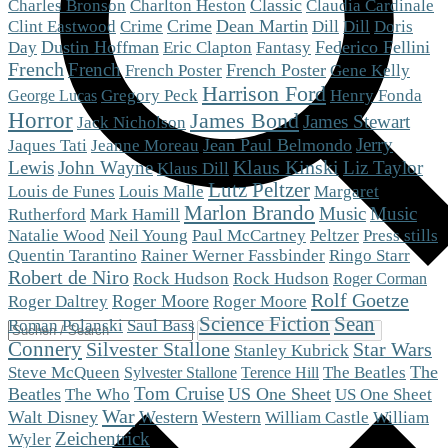
Charlton Heston
Classic
Charles Bronson
Claudia Cardinale
Crime
Dean Martin
Dill
Clint Eastwood
Crime
Dill
Doris
Dustin Hoffman
Eric Clapton
Fantasy
Federico Fellini
Day
French
French
French Poster
French Poster
Gene Kelly
Harrison Ford
Gregory Peck
Henry Fonda
George Lucas
Horror
James Bond
James Stewart
Jack Nicholson
Jerry
Jean Paul Belmondo
Jaques Tati
Jeanne Moreau
Klaus Kinski
Lewis
John Wayne
Liz Taylor
Klaus Dill
Lutz Peltzer
Louis de Funes
Louis Malle
Margaret
Marlon Brando
Music
Music
Mark Hamill
Rutherford
Peltzer
Natalie Wood
Neil Young
Paul McCartney
Press stills
Quentin Tarantino
Rainer Werner Fassbinder
Ringo Starr
Robert de Niro
Rock Hudson
Rock Hudson
Roger Corman
Rolf Goetze
Roger Moore
Roger Moore
Roger Daltrey
Science Fiction
Sean
Roman Polanski
Saul Bass
Connery
Silvester Stallone
Star Wars
Stanley Kubrick
Steve McQueen
The
The Beatles
Sylvester Stallone
Terence Hill
Tom Cruise
Beatles
The Who
US One Sheet
US One Sheet
War
Walt Disney
Western
Western
William Castle
William
Zeichentrick
Wyler