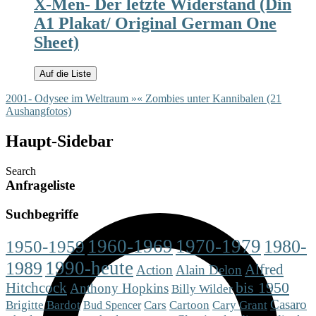
X-Men- Der letzte Widerstand (Din
A1 Plakat/ Original German One
Sheet)
Auf die Liste
2001- Odysee im Weltraum »
« Zombies unter Kannibalen (21
Aushangfotos)
Haupt-Sidebar
Search
Anfrageliste
Suchbegriffe
1960-1969
1970-1979
1980-
1950-1959
1990-heute
1989
Alfred
Action
Alain Delon
Hitchcock
bis 1950
Anthony Hopkins
Billy Wilder
Casaro
Brigitte Bardot
Cars
Cartoon
Cary Grant
Bud Spencer