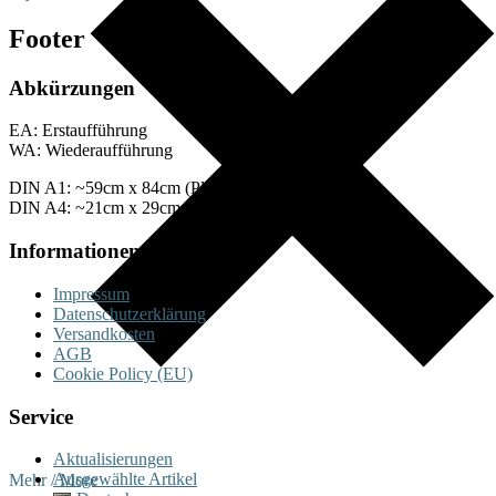
Footer
Abkürzungen
EA: Erstaufführung
WA: Wiederaufführung
DIN A1: ~59cm x 84cm (Plakate)
DIN A4: ~21cm x 29cm (Fotos)
Informationen
Impressum
Datenschutzerklärung
Versandkosten
AGB
Cookie Policy (EU)
Service
Aktualisierungen
Ausgewählte Artikel
Mehr / More