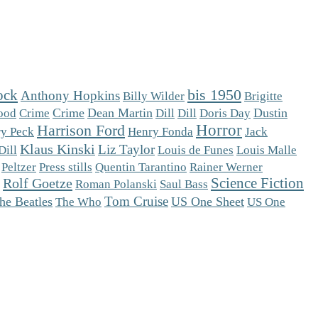
ock
bis 1950
Anthony Hopkins
Brigitte
Billy Wilder
Crime
Dean Martin
Dill
Dustin
ood
Crime
Dill
Doris Day
Horror
Harrison Ford
y Peck
Henry Fonda
Jack
Klaus Kinski
Liz Taylor
Dill
Louis de Funes
Louis Malle
Peltzer
Press stills
Quentin Tarantino
Rainer Werner
Science Fiction
Rolf Goetze
Roman Polanski
Saul Bass
Tom Cruise
he Beatles
The Who
US One Sheet
US One