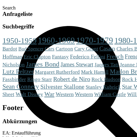
Search
Anfrageliste
Suchbegriffe
1960-1969
1970-1979
1980-
1950-1959
Casaro
Bardot
Cars
Cartoon
Cary Grant
Charles 
Bud Spencer
French
Fren
Hoffman
Eric Clapton
Fantasy
Federico Fellini
James Bond
James Stewart
Nicholson
Jaques Tati
Jeanne
Lutz Peltzer
Marlon B
Mark Hamill
Margaret Rutherford
Robert de Niro
Fassbinder
Ringo Starr
Rock Hudson
Rock 
Sean Connery
Silvester Stallone
Star 
Stanley Kubrick
War
Sheet
Walt Disney
Western
Western
William Castle
Will
Footer
Abkürzungen
EA: Erstaufführung