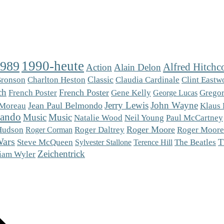
1990-heute
1989
Alfred Hitchc
Action
Alain Delon
Charlton Heston
Classic
Bronson
Claudia Cardinale
Clint Eastw
ch
French Poster
French Poster
Gregor
Gene Kelly
George Lucas
Jerry Lewis
John Wayne
Jean Paul Belmondo
Klaus 
 Moreau
rando
Music
Music
Natalie Wood
Neil Young
Paul McCartney
Roger Moore
Roger Moore
Hudson
Roger Daltrey
Roger Corman
Wars
Steve McQueen
T
The Beatles
Sylvester Stallone
Terence Hill
Zeichentrick
iam Wyler