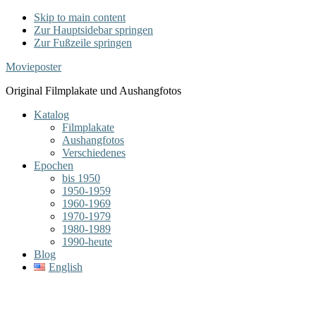
Skip to main content
Zur Hauptsidebar springen
Zur Fußzeile springen
Movieposter
Original Filmplakate und Aushangfotos
Katalog
Filmplakate
Aushangfotos
Verschiedenes
Epochen
bis 1950
1950-1959
1960-1969
1970-1979
1980-1989
1990-heute
Blog
English