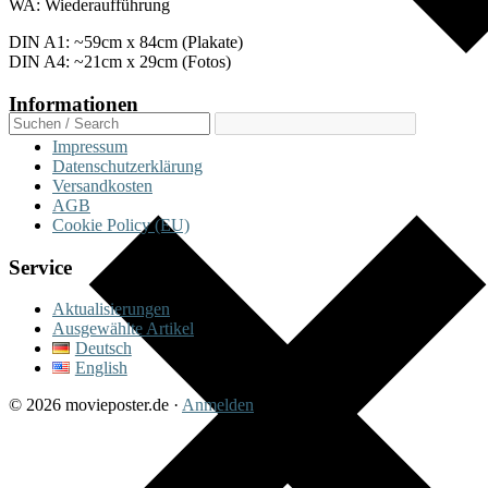
WA: Wiederaufführung
DIN A1: ~59cm x 84cm (Plakate)
DIN A4: ~21cm x 29cm (Fotos)
Informationen
Impressum
Datenschutzerklärung
Versandkosten
AGB
Cookie Policy (EU)
Service
Aktualisierungen
Ausgewählte Artikel
Deutsch
English
© 2026 movieposter.de ·
Anmelden